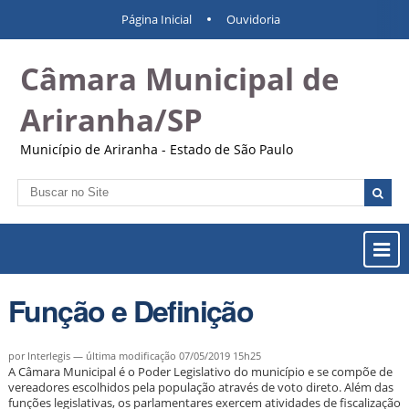
Ir
Ferramentas
Navegação
Página Inicial
Ouvidoria
para
Pessoais
o
Câmara Municipal de
conteúdo.
|
Ir
Ariranha/SP
para
a
Município de Ariranha - Estado de São Paulo
navegação
Busca
Busca
Avançada…
Most
ou
Ocul
Função e Definição
Men
por Interlegis —
última modificação
07/05/2019 15h25
A Câmara Municipal é o Poder Legislativo do município e se compõe de
vereadores escolhidos pela população através de voto direto. Além das
funções legislativas, os parlamentares exercem atividades de fiscalização