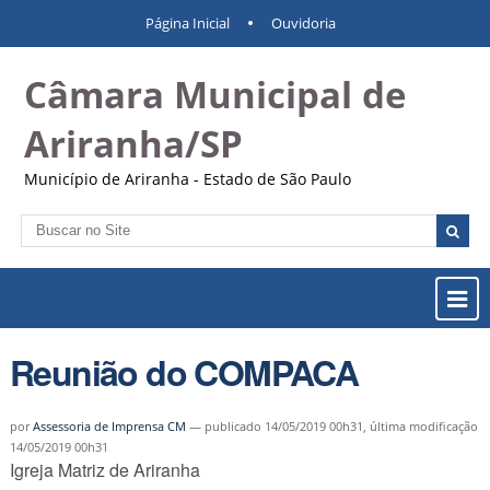
Ir
Ferramentas
Navegação
Página Inicial
Ouvidoria
para
Pessoais
o
Câmara Municipal de
conteúdo.
|
Ir
Ariranha/SP
para
a
Município de Ariranha - Estado de São Paulo
navegação
Busca
Busca
Avançada…
Most
ou
Ocul
Reunião do COMPACA
Men
por
Assessoria de Imprensa CM
—
publicado
14/05/2019 00h31,
última modificação
14/05/2019 00h31
Igreja Matriz de Ariranha