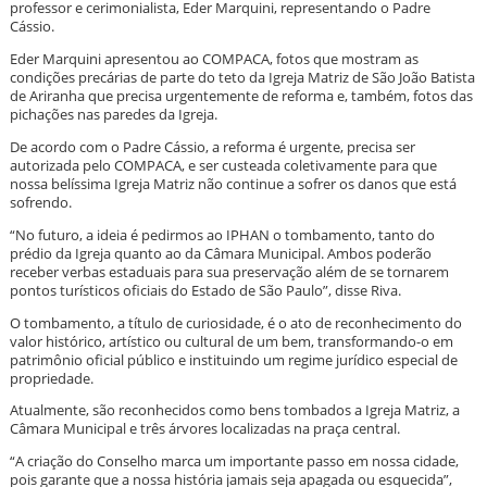
professor e cerimonialista, Eder Marquini, representando o Padre
Cássio.
Eder Marquini apresentou ao COMPACA, fotos que mostram as
condições precárias de parte do teto da Igreja Matriz de São João Batista
de Ariranha que precisa urgentemente de reforma e, também, fotos das
pichações nas paredes da Igreja.
De acordo com o Padre Cássio, a reforma é urgente, precisa ser
autorizada pelo COMPACA, e ser custeada coletivamente para que
nossa belíssima Igreja Matriz não continue a sofrer os danos que está
sofrendo.
“No futuro, a ideia é pedirmos ao IPHAN o tombamento, tanto do
prédio da Igreja quanto ao da Câmara Municipal. Ambos poderão
receber verbas estaduais para sua preservação além de se tornarem
pontos turísticos oficiais do Estado de São Paulo”, disse Riva.
O tombamento, a título de curiosidade, é o ato de reconhecimento do
valor histórico, artístico ou cultural de um bem, transformando-o em
patrimônio oficial público e instituindo um regime jurídico especial de
propriedade.
Atualmente, são reconhecidos como bens tombados a Igreja Matriz, a
Câmara Municipal e três árvores localizadas na praça central.
“A criação do Conselho marca um importante passo em nossa cidade,
pois garante que a nossa história jamais seja apagada ou esquecida”,