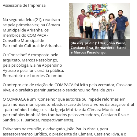
Assessoria de Imprensa
Na segunda-feira (21), reuniram-
se pela primeira vez, na Câmara
Municipal de Ariranha, os
membros do COMPACA -
Conselho Municipal de
(da esq. p/ dir.): Éder, João Paulo,
Patrimônio Cultural de Ariranha.
Cassiano Riva, Bernardete, Elaine
e Marcos Passolongo.
O “Conselho” é composto pelo
arquiteto, Marcos Passolongo,
pela psicóloga, Elaine Appendino
Ayusso e pela funcionária pública,
Bernardete de Lourdes Colombo.
O anteprojeto de criação do COMPACA foi feito pelo vereador, Cassiano
Riva, e o prefeito Joamir Barboza o sancionou no final de 2017.
O COMPACA é um "Conselho" que autoriza ou impede reformas em
patrimônios municipais tombados (caso de três árvores da praça central
- patrimônios biológicos - da Igreja Matriz e da Câmara Municipal -
patrimônios imobiliários tombados pelos vereadores, Cassiano Riva e
Sandra S. T. Barboza, respectivamente).
Estiveram na reunião, o advogado, João Paulo Abreu, para
assessoramento jurídico, o presidente da Câmara, Cassiano Riva, e o