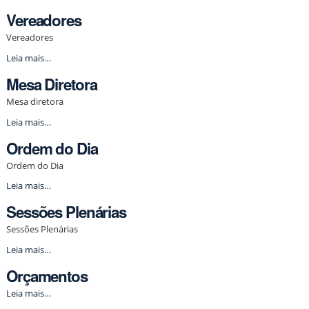
Vereadores
Vereadores
Vereadores
Leia mais…
-
Mesa Diretora
Mesa diretora
Mesa
Leia mais…
Diretora
Ordem do Dia
-
Ordem do Dia
Ordem
Leia mais…
do
Sessões Plenárias
Dia
-
Sessões Plenárias
Sessões
Leia mais…
Plenárias
Orçamentos
-
Orçamentos
Leia mais…
-