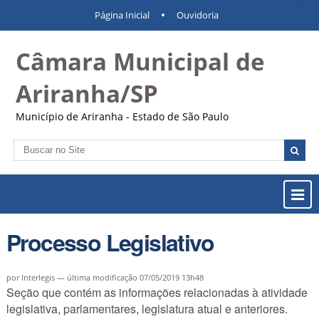
Ir
Ferramentas
Navegação
Página Inicial
Ouvidoria
para
Pessoais
o
Câmara Municipal de
conteúdo.
|
Ir
Ariranha/SP
para
a
Município de Ariranha - Estado de São Paulo
navegação
Busca
Busca
Avançada…
Most
ou
Ocul
Processo Legislativo
Men
por Interlegis —
última modificação
07/05/2019 13h48
Seção que contém as informações relacionadas à atividade
legislativa, parlamentares, legislatura atual e anteriores.